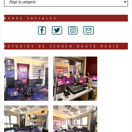
de
noticias
publicadas
REDES SOCIALES
por
secciones
ESTUDIOS DE YCODEN DAUTE RADIO