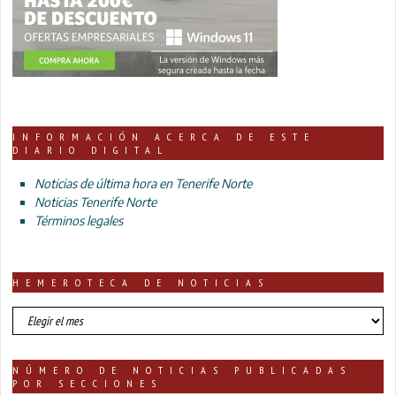
INFORMACIÓN ACERCA DE ESTE
DIARIO DIGITAL
Noticias de última hora en Tenerife Norte
Noticias Tenerife Norte
Términos legales
HEMEROTECA DE NOTICIAS
HEMEROTECA
DE
NOTICIAS
NÚMERO DE NOTICIAS PUBLICADAS
POR SECCIONES