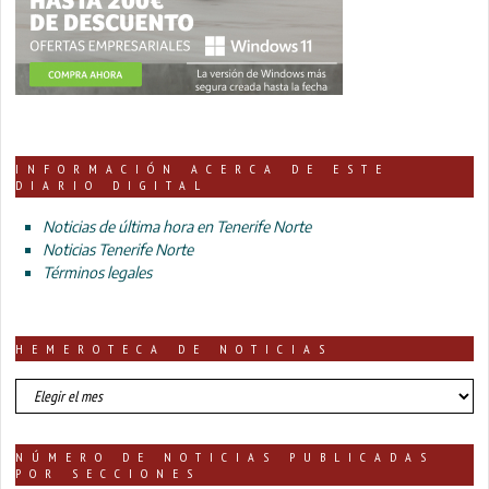
INFORMACIÓN ACERCA DE ESTE
DIARIO DIGITAL
Noticias de última hora en Tenerife Norte
Noticias Tenerife Norte
Términos legales
HEMEROTECA DE NOTICIAS
HEMEROTECA
DE
NOTICIAS
NÚMERO DE NOTICIAS PUBLICADAS
POR SECCIONES