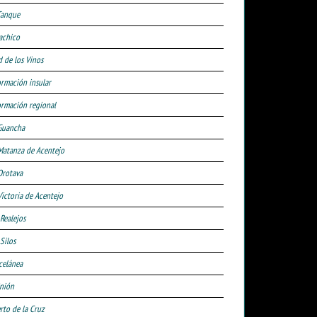
Tanque
achico
d de los Vinos
ormación insular
ormación regional
Guancha
Matanza de Acentejo
Orotava
Victoria de Acentejo
 Realejos
Silos
celánea
nión
rto de la Cruz