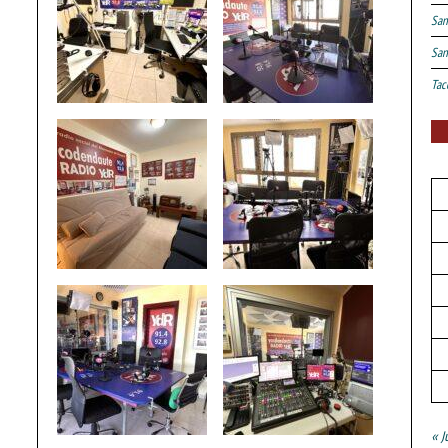
San
San
Tac
« J