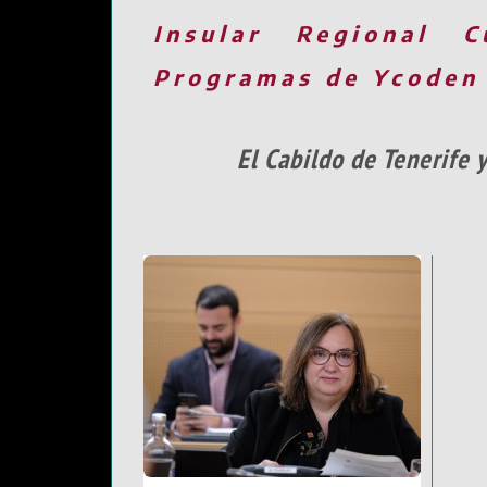
Insular
Regional
C
Programas de Ycoden
El Cabildo de Tenerife 