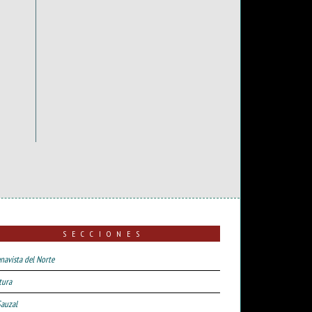
SECCIONES
navista del Norte
tura
Sauzal