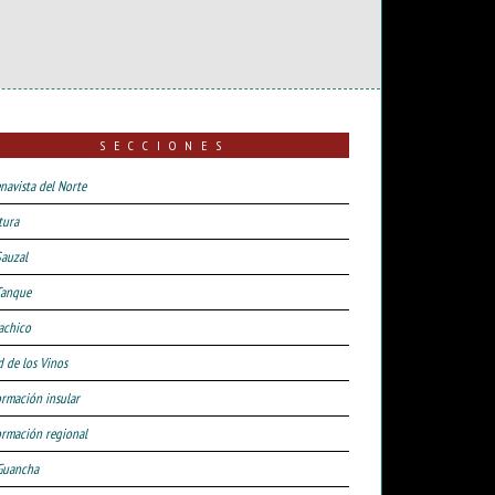
SECCIONES
navista del Norte
tura
Sauzal
Tanque
achico
d de los Vinos
ormación insular
ormación regional
Guancha