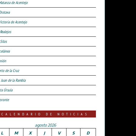
Matanza de Acentejo
Orotava
Victoria de Acentejo
 Realejos
Silos
celánea
nión
rto de la Cruz
 Juan de la Rambla
ta Úrsula
oronte
CALENDARIO DE NOTICIAS
agosto 2026
L
M
X
J
V
S
D