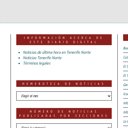
INFORMACIÓN ACERCA DE
ESTE DIARIO DIGITAL
Bue
Noticias de última hora en Tenerife Norte
Cul
Noticias Tenerife Norte
Términos legales
El 
El 
HEMEROTECA DE NOTICIAS
Gar
HEMEROTECA
Ico
DE
Inf
NOTICIAS
NÚMERO DE NOTICIAS
Inf
PUBLICADAS POR SECCIONES
La 
número