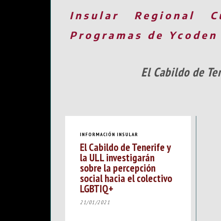
Insular
Regional
C
Programas de Ycoden
El Cabildo de Te
INFORMACIÓN INSULAR
El Cabildo de Tenerife y
la ULL investigarán
sobre la percepción
social hacia el colectivo
LGBTIQ+
21/01/2021