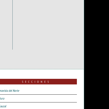
SECCIONES
navista del Norte
tura
Sauzal