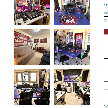
San
San
Tac
« J