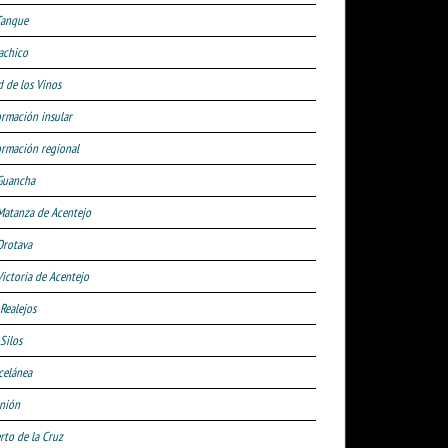
Tanque
achico
d de los Vinos
ormación insular
ormación regional
Guancha
Matanza de Acentejo
Orotava
Victoria de Acentejo
 Realejos
Silos
celánea
nión
rto de la Cruz