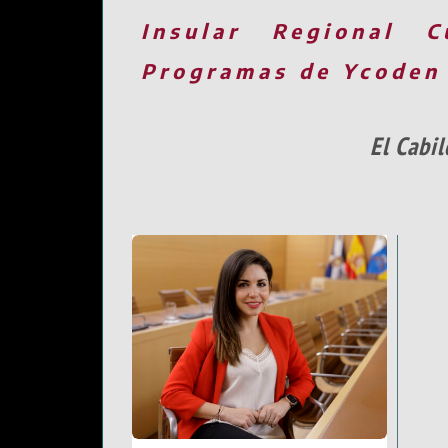
Insular
Regional
C
Programas de Ycoden
El Cabi