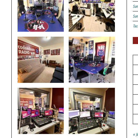
San
San
Tac
« J