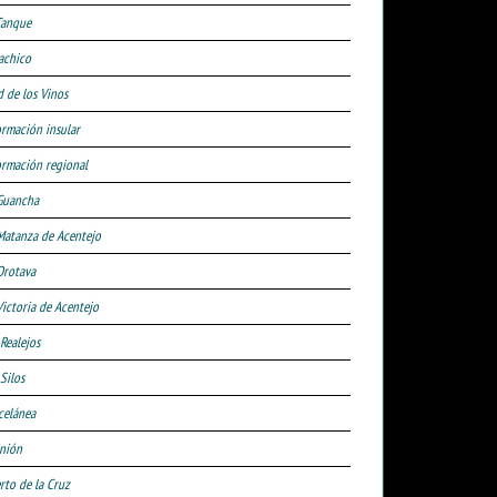
Tanque
achico
d de los Vinos
ormación insular
ormación regional
Guancha
Matanza de Acentejo
Orotava
Victoria de Acentejo
 Realejos
Silos
celánea
nión
rto de la Cruz