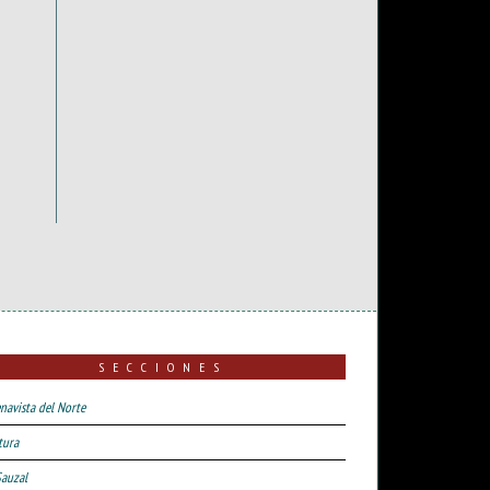
SECCIONES
navista del Norte
tura
Sauzal