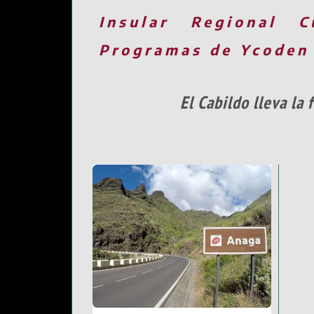
Insular
Regional
C
Programas de Ycoden
El Cabildo lleva la