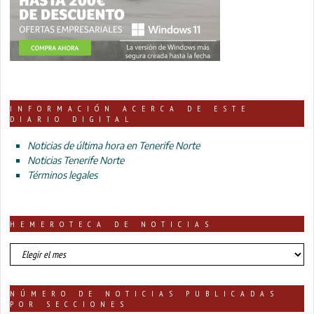
INFORMACIÓN ACERCA DE ESTE
DIARIO DIGITAL
Noticias de última hora en Tenerife Norte
Noticias Tenerife Norte
Términos legales
HEMEROTECA DE NOTICIAS
HEMEROTECA
DE
NOTICIAS
NÚMERO DE NOTICIAS PUBLICADAS
POR SECCIONES