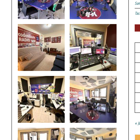
San
Tac
« J