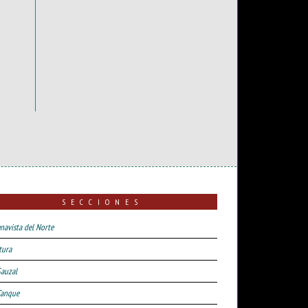
SECCIONES
navista del Norte
tura
Sauzal
Tanque