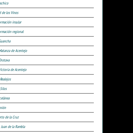
achico
d de los Vinos
ormación insular
ormación regional
Guancha
Matanza de Acentejo
Orotava
Victoria de Acentejo
 Realejos
Silos
celánea
nión
rto de la Cruz
 Juan de la Rambla