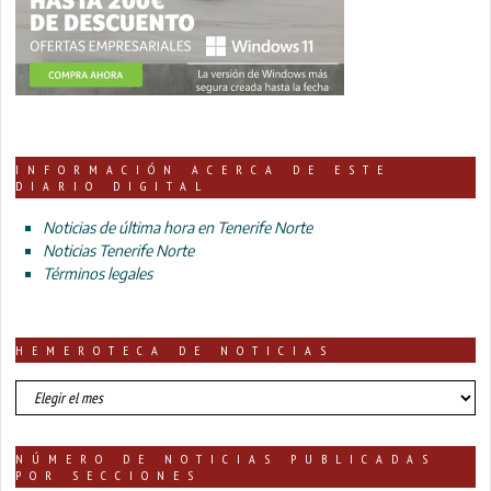
INFORMACIÓN ACERCA DE ESTE
DIARIO DIGITAL
Noticias de última hora en Tenerife Norte
Noticias Tenerife Norte
Términos legales
HEMEROTECA DE NOTICIAS
HEMEROTECA
DE
NOTICIAS
NÚMERO DE NOTICIAS PUBLICADAS
POR SECCIONES