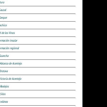
tura
Sauzal
Tanque
achico
d de los Vinos
ormación insular
ormación regional
Guancha
Matanza de Acentejo
Orotava
Victoria de Acentejo
 Realejos
Silos
celánea