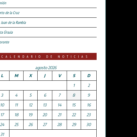
nión
rto de la Cruz
 Juan de la Rambla
ta Úrsula
oronte
CALENDARIO DE NOTICIAS
agosto 2026
L
M
X
J
V
S
D
1
2
3
4
5
6
7
8
9
10
11
12
13
14
15
16
17
18
19
20
21
22
23
24
25
26
27
28
29
30
31