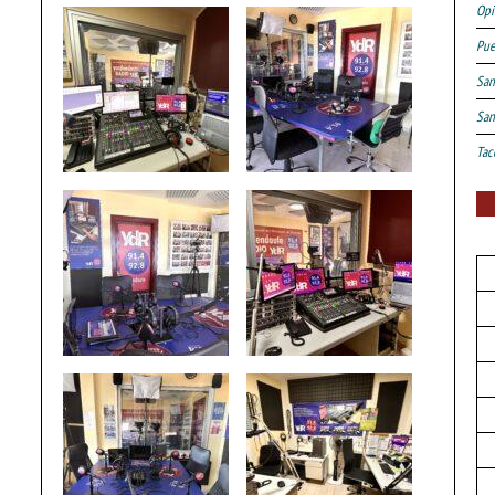
Opi
Pue
San
San
Tac