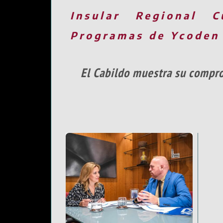
Insular
Regional
C
Programas de Ycoden
El Cabildo muestra su compro