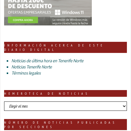
INFORMACIÓN ACERCA DE ESTE
DIARIO DIGITAL
Noticias de última hora en Tenerife Norte
Noticias Tenerife Norte
Términos legales
HEMEROTECA DE NOTICIAS
HEMEROTECA
DE
NOTICIAS
NÚMERO DE NOTICIAS PUBLICADAS
POR SECCIONES