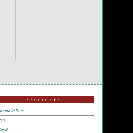
SECCIONES
navista del Norte
tura
Sauzal