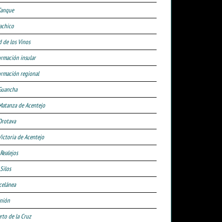
Tanque
achico
d de los Vinos
ormación insular
ormación regional
Guancha
Matanza de Acentejo
Orotava
Victoria de Acentejo
 Realejos
Silos
celánea
nión
rto de la Cruz