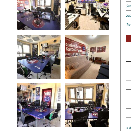
San
San
Tac
« J