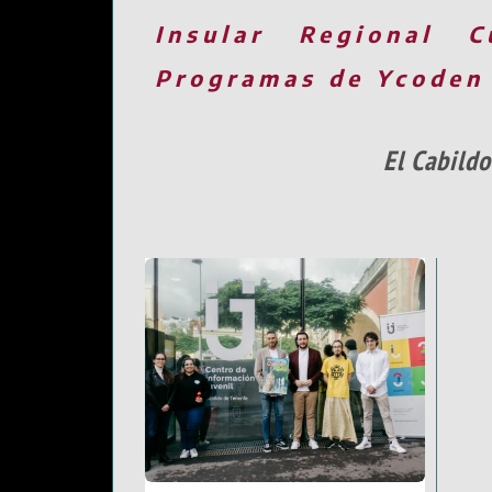
Insular
Regional
C
Programas de Ycoden
El Cabildo