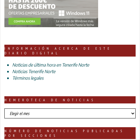
INFORMACIÓN ACERCA DE ESTE
DIARIO DIGITAL
Noticias de última hora en Tenerife Norte
Noticias Tenerife Norte
Términos legales
HEMEROTECA DE NOTICIAS
HEMEROTECA
DE
NOTICIAS
NÚMERO DE NOTICIAS PUBLICADAS
POR SECCIONES