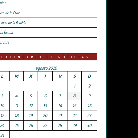
nión
rto de la Cruz
 Juan de la Rambla
ta Úrsula
oronte
CALENDARIO DE NOTICIAS
agosto 2026
L
M
X
J
V
S
D
1
2
3
4
5
6
7
8
9
10
11
12
13
14
15
16
17
18
19
20
21
22
23
24
25
26
27
28
29
30
31