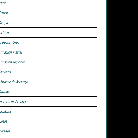
tura
Sauzal
Tanque
achico
d de los Vinos
ormación insular
ormación regional
Guancha
Matanza de Acentejo
Orotava
Victoria de Acentejo
 Realejos
Silos
celánea