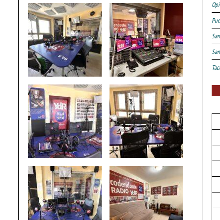
Opi
Pue
San
San
Tac