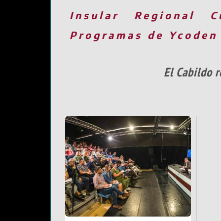
Insular
Regional
C
Programas de Ycoden
El Cabildo 