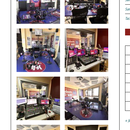
San
Tac
« J