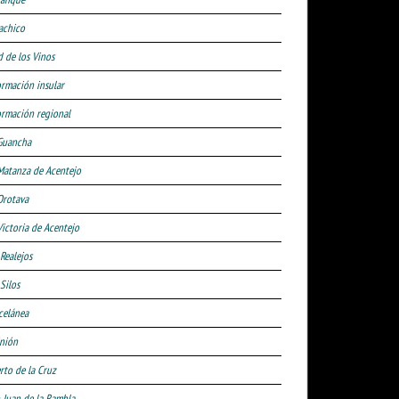
achico
d de los Vinos
ormación insular
ormación regional
Guancha
Matanza de Acentejo
Orotava
Victoria de Acentejo
 Realejos
Silos
celánea
nión
rto de la Cruz
 Juan de la Rambla