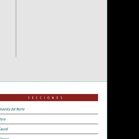
SECCIONES
navista del Norte
tura
Sauzal
Tanque