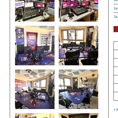
San
Tac
« J