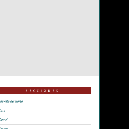
SECCIONES
navista del Norte
tura
Sauzal
Tanque