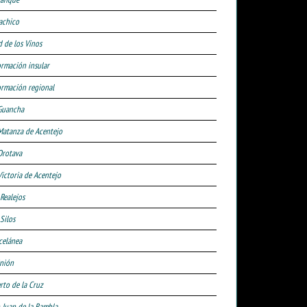
achico
d de los Vinos
ormación insular
ormación regional
Guancha
Matanza de Acentejo
Orotava
Victoria de Acentejo
 Realejos
Silos
celánea
nión
rto de la Cruz
 Juan de la Rambla