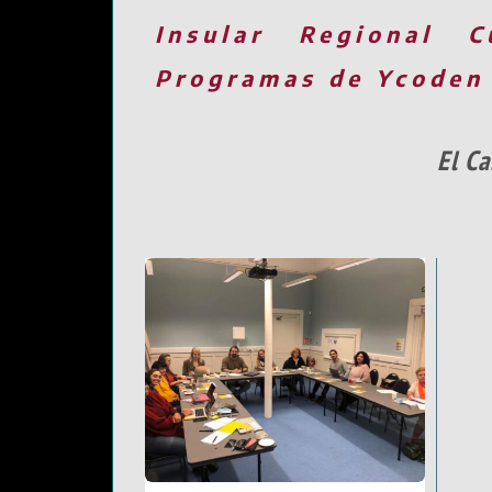
Insular
Regional
C
Programas de Ycoden
El Ca