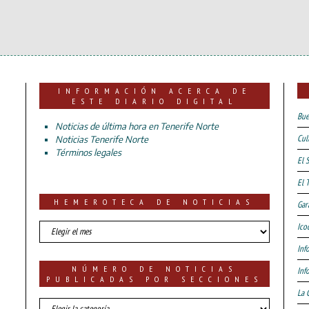
INFORMACIÓN ACERCA DE
ESTE DIARIO DIGITAL
Bue
Noticias de última hora en Tenerife Norte
Cul
Noticias Tenerife Norte
Términos legales
El 
El 
HEMEROTECA DE NOTICIAS
Gar
HEMEROTECA
Ico
DE
Inf
NOTICIAS
NÚMERO DE NOTICIAS
Inf
PUBLICADAS POR SECCIONES
La 
número