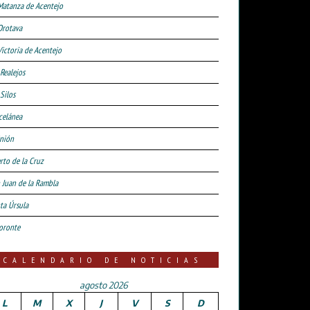
Matanza de Acentejo
Orotava
Victoria de Acentejo
 Realejos
Silos
celánea
nión
rto de la Cruz
 Juan de la Rambla
ta Úrsula
oronte
CALENDARIO DE NOTICIAS
agosto 2026
L
M
X
J
V
S
D