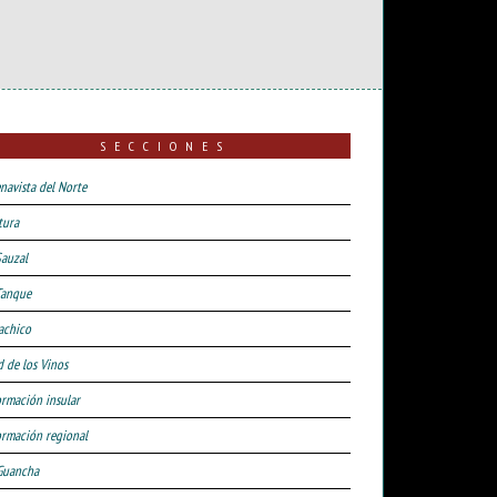
SECCIONES
navista del Norte
tura
Sauzal
Tanque
achico
d de los Vinos
ormación insular
ormación regional
Guancha