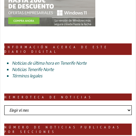
INFORMACIÓN ACERCA DE ESTE
DIARIO DIGITAL
Noticias de última hora en Tenerife Norte
Noticias Tenerife Norte
Términos legales
HEMEROTECA DE NOTICIAS
HEMEROTECA
DE
NOTICIAS
NÚMERO DE NOTICIAS PUBLICADAS
POR SECCIONES