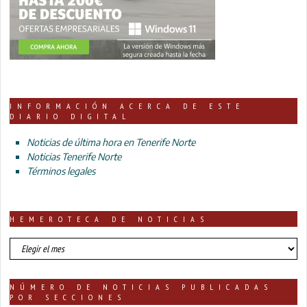
INFORMACIÓN ACERCA DE ESTE
DIARIO DIGITAL
Noticias de última hora en Tenerife Norte
Noticias Tenerife Norte
Términos legales
HEMEROTECA DE NOTICIAS
HEMEROTECA
DE
NOTICIAS
NÚMERO DE NOTICIAS PUBLICADAS
POR SECCIONES