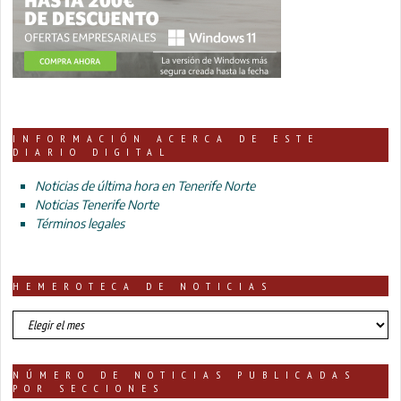
INFORMACIÓN ACERCA DE ESTE
DIARIO DIGITAL
Noticias de última hora en Tenerife Norte
Noticias Tenerife Norte
Términos legales
HEMEROTECA DE NOTICIAS
HEMEROTECA
DE
NOTICIAS
NÚMERO DE NOTICIAS PUBLICADAS
POR SECCIONES