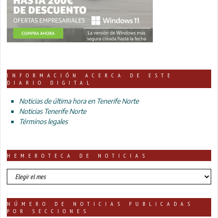
INFORMACIÓN ACERCA DE ESTE
DIARIO DIGITAL
Noticias de última hora en Tenerife Norte
Noticias Tenerife Norte
Términos legales
HEMEROTECA DE NOTICIAS
HEMEROTECA
DE
NOTICIAS
NÚMERO DE NOTICIAS PUBLICADAS
POR SECCIONES