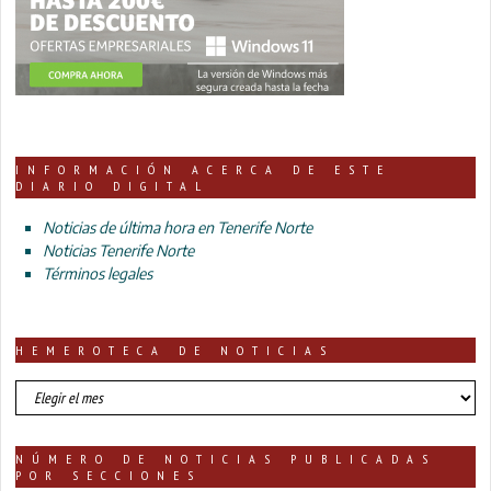
INFORMACIÓN ACERCA DE ESTE
DIARIO DIGITAL
Noticias de última hora en Tenerife Norte
Noticias Tenerife Norte
Términos legales
HEMEROTECA DE NOTICIAS
HEMEROTECA
DE
NOTICIAS
NÚMERO DE NOTICIAS PUBLICADAS
POR SECCIONES