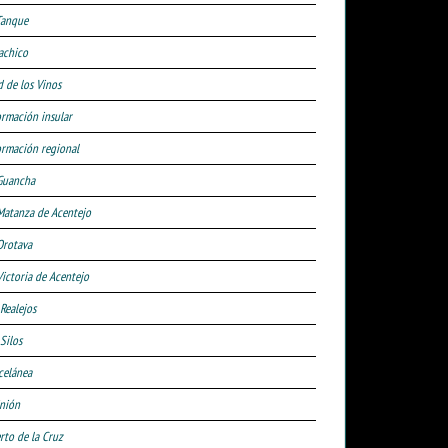
Tanque
achico
d de los Vinos
ormación insular
ormación regional
Guancha
Matanza de Acentejo
Orotava
Victoria de Acentejo
 Realejos
Silos
celánea
nión
rto de la Cruz