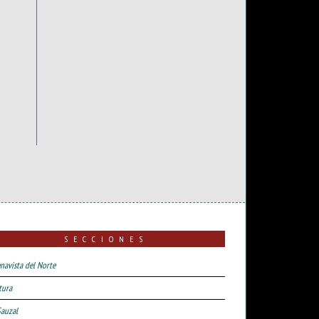
SECCIONES
navista del Norte
tura
Sauzal