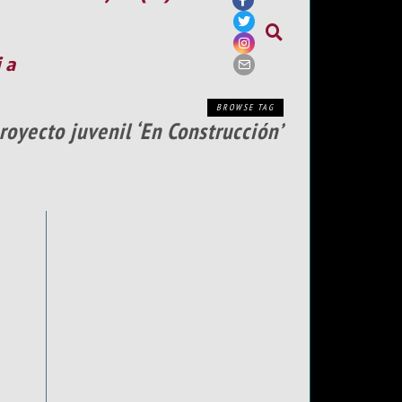
ia
BROWSE TAG
royecto juvenil ‘En Construcción’