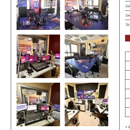
San
San
Tac
« J