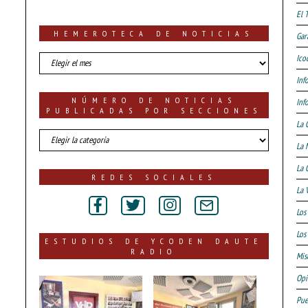
El 
HEMEROTECA DE NOTICIAS
Gar
HEMEROTECA
Ico
DE
Inf
NOTICIAS
NÚMERO DE NOTICIAS
Inf
PUBLICADAS POR SECCIONES
La 
número
La 
de
noticias
La 
publicadas
REDES SOCIALES
por
La 
secciones
Los
Los 
ESTUDIOS DE YCODEN DAUTE
RADIO
Mis
Opi
Pue