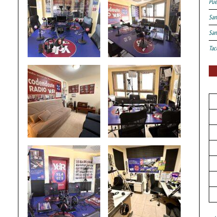
Pue
San
San
Tac