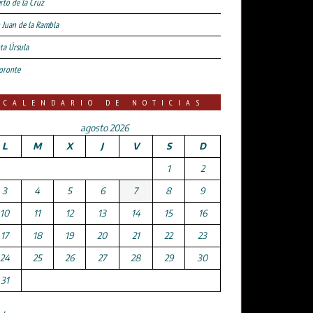
rto de la Cruz
 Juan de la Rambla
ta Úrsula
oronte
CALENDARIO DE NOTICIAS
agosto 2026
L
M
X
J
V
S
D
1
2
3
4
5
6
7
8
9
10
11
12
13
14
15
16
17
18
19
20
21
22
23
24
25
26
27
28
29
30
31