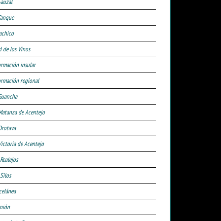
Sauzal
Tanque
achico
d de los Vinos
ormación insular
ormación regional
Guancha
Matanza de Acentejo
Orotava
Victoria de Acentejo
 Realejos
Silos
celánea
nión