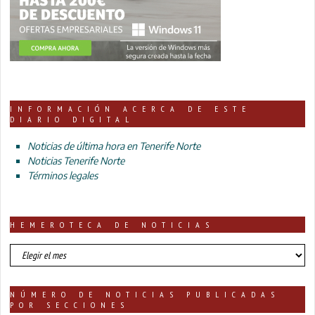
INFORMACIÓN ACERCA DE ESTE
DIARIO DIGITAL
Noticias de última hora en Tenerife Norte
Noticias Tenerife Norte
Términos legales
HEMEROTECA DE NOTICIAS
HEMEROTECA
DE
NOTICIAS
NÚMERO DE NOTICIAS PUBLICADAS
POR SECCIONES