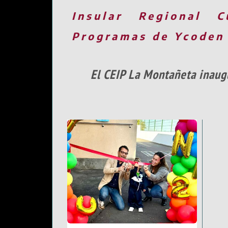
Insular
Regional
C
Programas de Ycoden
El CEIP La Montañeta inaug