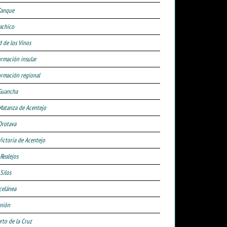
Tanque
achico
d de los Vinos
ormación insular
ormación regional
Guancha
Matanza de Acentejo
Orotava
Victoria de Acentejo
 Realejos
Silos
celánea
nión
rto de la Cruz