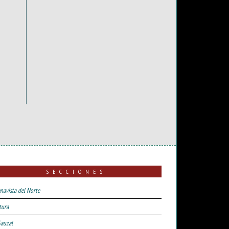
SECCIONES
navista del Norte
tura
Sauzal