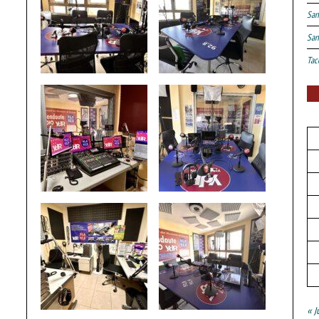
San
San
Tac
« J