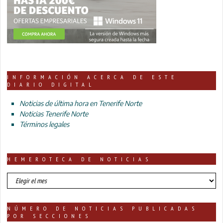
INFORMACIÓN ACERCA DE ESTE
DIARIO DIGITAL
Noticias de última hora en Tenerife Norte
Noticias Tenerife Norte
Términos legales
HEMEROTECA DE NOTICIAS
HEMEROTECA
DE
NOTICIAS
NÚMERO DE NOTICIAS PUBLICADAS
POR SECCIONES