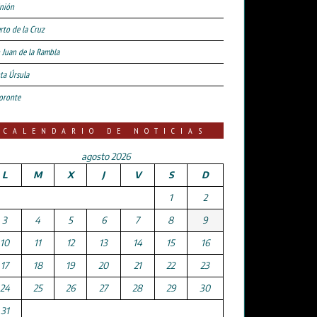
nión
rto de la Cruz
 Juan de la Rambla
ta Úrsula
oronte
CALENDARIO DE NOTICIAS
agosto 2026
L
M
X
J
V
S
D
1
2
3
4
5
6
7
8
9
10
11
12
13
14
15
16
17
18
19
20
21
22
23
24
25
26
27
28
29
30
31