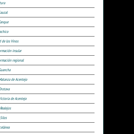
tura
Sauzal
Tanque
achico
d de los Vinos
ormación insular
ormación regional
Guancha
Matanza de Acentejo
Orotava
Victoria de Acentejo
 Realejos
Silos
celánea