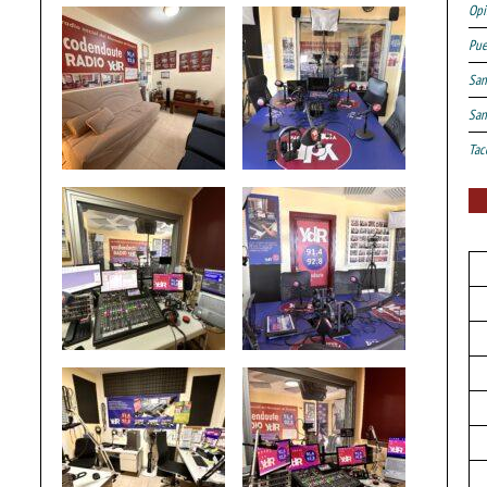
Opi
Pue
San
San
Tac