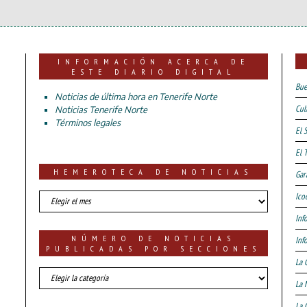
INFORMACIÓN ACERCA DE
ESTE DIARIO DIGITAL
Bue
Noticias de última hora en Tenerife Norte
Cul
Noticias Tenerife Norte
Términos legales
El 
El 
HEMEROTECA DE NOTICIAS
Gar
HEMEROTECA
Ico
DE
Inf
NOTICIAS
NÚMERO DE NOTICIAS
Inf
PUBLICADAS POR SECCIONES
La 
número
La 
de
noticias
La 