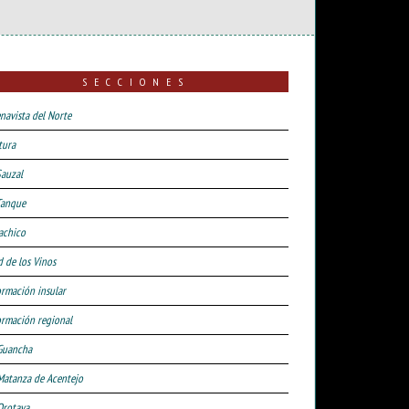
SECCIONES
navista del Norte
tura
Sauzal
Tanque
achico
d de los Vinos
ormación insular
ormación regional
Guancha
Matanza de Acentejo
Orotava