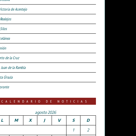
Victoria de Acentejo
 Realejos
Silos
celánea
nión
rto de la Cruz
 Juan de la Rambla
ta Úrsula
oronte
CALENDARIO DE NOTICIAS
agosto 2026
L
M
X
J
V
S
D
1
2