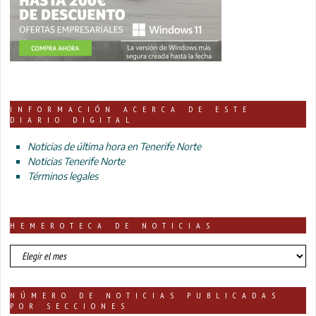
INFORMACIÓN ACERCA DE ESTE
DIARIO DIGITAL
Noticias de última hora en Tenerife Norte
Noticias Tenerife Norte
Términos legales
HEMEROTECA DE NOTICIAS
HEMEROTECA
DE
NOTICIAS
NÚMERO DE NOTICIAS PUBLICADAS
POR SECCIONES