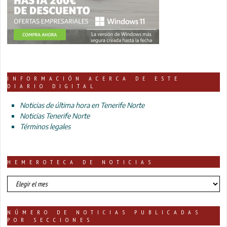
INFORMACIÓN ACERCA DE ESTE
DIARIO DIGITAL
Noticias de última hora en Tenerife Norte
Noticias Tenerife Norte
Términos legales
HEMEROTECA DE NOTICIAS
HEMEROTECA
DE
NOTICIAS
NÚMERO DE NOTICIAS PUBLICADAS
POR SECCIONES