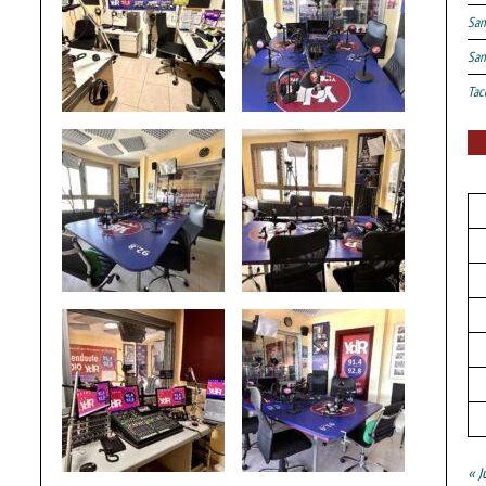
San
San
Tac
« J