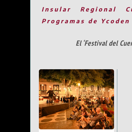
Insular
Regional
C
Programas de Ycoden
El ‘Festival del Cu