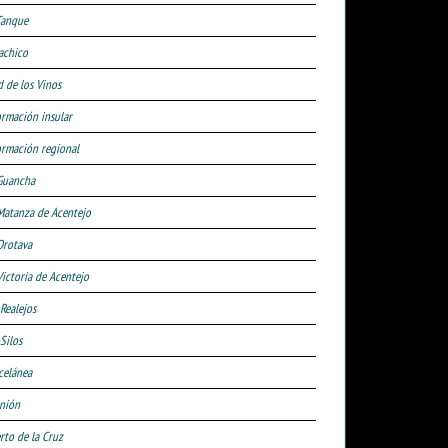
Tanque
achico
d de los Vinos
ormación insular
ormación regional
Guancha
Matanza de Acentejo
Orotava
Victoria de Acentejo
 Realejos
Silos
celánea
nión
rto de la Cruz