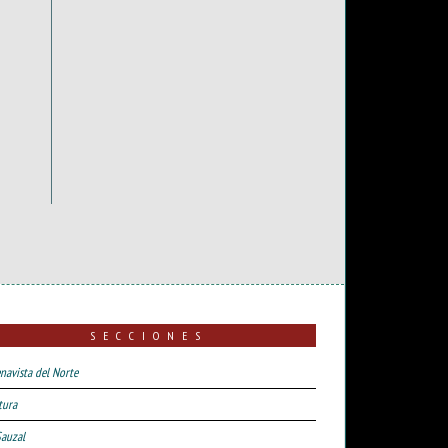
SECCIONES
navista del Norte
tura
Sauzal