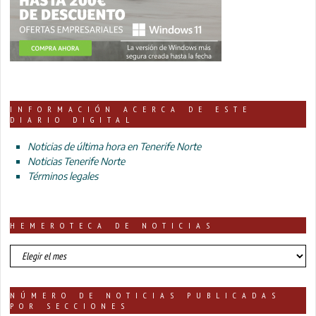
INFORMACIÓN ACERCA DE ESTE
DIARIO DIGITAL
Noticias de última hora en Tenerife Norte
Noticias Tenerife Norte
Términos legales
HEMEROTECA DE NOTICIAS
HEMEROTECA
DE
NOTICIAS
NÚMERO DE NOTICIAS PUBLICADAS
POR SECCIONES