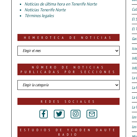
Noticias de última hora en Tenerife Norte
Cul
Noticias Tenerife Norte
Términos legales
El 
El 
HEMEROTECA DE NOTICIAS
Gar
HEMEROTECA
Ico
DE
Inf
NOTICIAS
NÚMERO DE NOTICIAS
Inf
PUBLICADAS POR SECCIONES
La 
número
La 
de
noticias
La 
publicadas
REDES SOCIALES
por
La 
secciones
Los
Los 
ESTUDIOS DE YCODEN DAUTE
RADIO
Mis