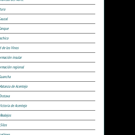
tura
Sauzal
Tanque
achico
d de los Vinos
ormación insular
ormación regional
Guancha
Matanza de Acentejo
Orotava
Victoria de Acentejo
 Realejos
Silos
celánea