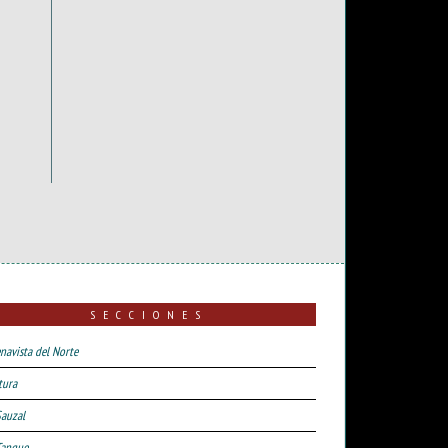
SECCIONES
navista del Norte
tura
Sauzal
Tanque