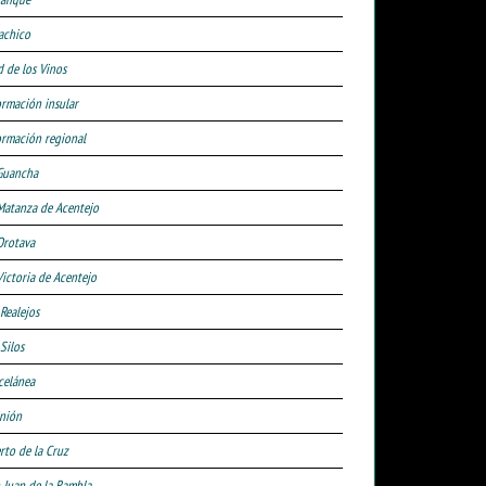
achico
d de los Vinos
ormación insular
ormación regional
Guancha
Matanza de Acentejo
Orotava
Victoria de Acentejo
 Realejos
Silos
celánea
nión
rto de la Cruz
 Juan de la Rambla