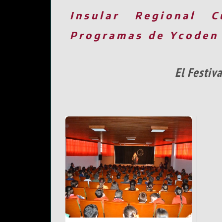
Insular
Regional
C
Programas de Ycoden
El Festiv