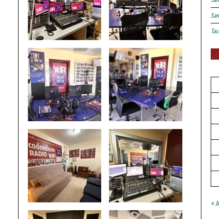
San
Tac
« J