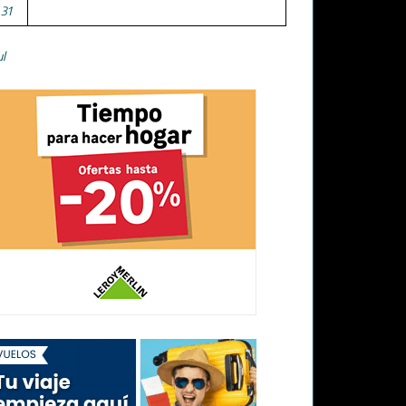
31
ul