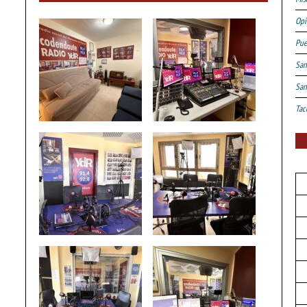
Opi
Pue
San
San
Tac