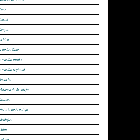
tura
Sauzal
Tanque
achico
d de los Vinos
ormación insular
ormación regional
Guancha
Matanza de Acentejo
Orotava
Victoria de Acentejo
 Realejos
Silos
celánea