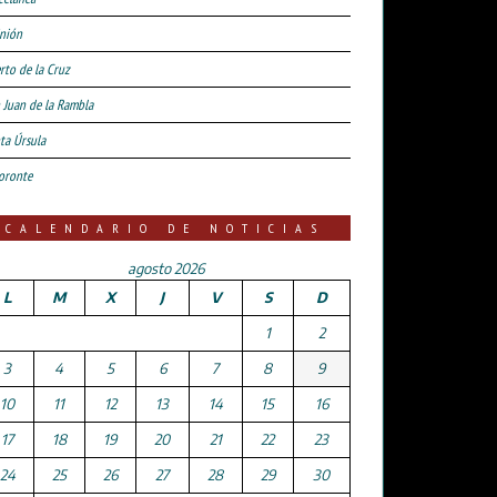
nión
rto de la Cruz
 Juan de la Rambla
ta Úrsula
oronte
CALENDARIO DE NOTICIAS
agosto 2026
L
M
X
J
V
S
D
1
2
3
4
5
6
7
8
9
10
11
12
13
14
15
16
17
18
19
20
21
22
23
24
25
26
27
28
29
30