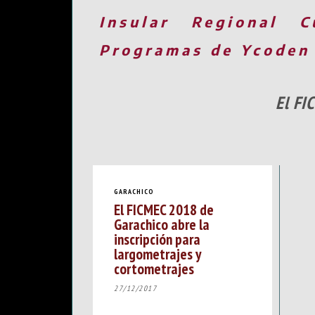
Insular
Regional
C
Programas de Ycoden
El FI
GARACHICO
El FICMEC 2018 de
Garachico abre la
inscripción para
largometrajes y
cortometrajes
27/12/2017