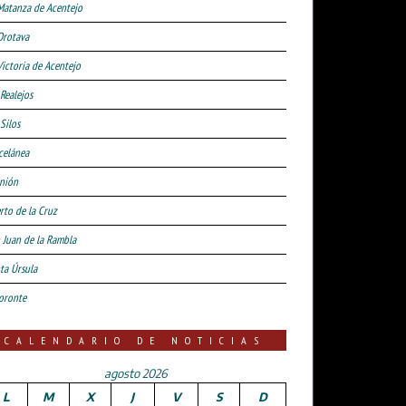
Matanza de Acentejo
Orotava
Victoria de Acentejo
 Realejos
Silos
celánea
nión
rto de la Cruz
 Juan de la Rambla
ta Úrsula
oronte
CALENDARIO DE NOTICIAS
agosto 2026
L
M
X
J
V
S
D