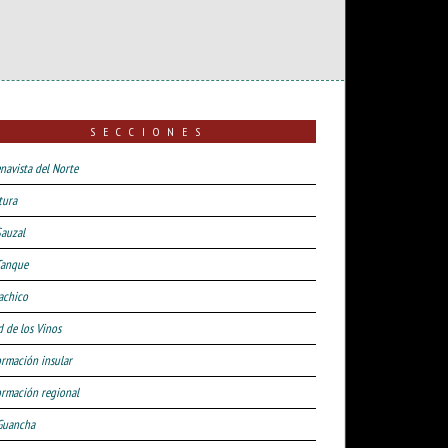
SECCIONES
navista del Norte
tura
Sauzal
Tanque
achico
d de los Vinos
ormación insular
ormación regional
Guancha