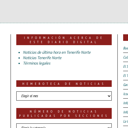
INFORMACIÓN ACERCA DE
ESTE DIARIO DIGITAL
Bue
Noticias de última hora en Tenerife Norte
Cul
Noticias Tenerife Norte
Términos legales
El 
El 
HEMEROTECA DE NOTICIAS
Gar
HEMEROTECA
Ico
DE
Inf
NOTICIAS
NÚMERO DE NOTICIAS
Inf
PUBLICADAS POR SECCIONES
La 
número