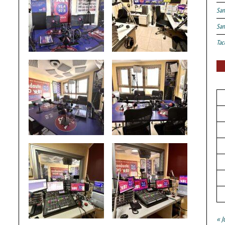
San
San
Tac
« J