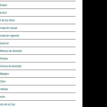
Tanque
achico
d de los Vinos
ormación insular
ormación regional
Guancha
Matanza de Acentejo
Orotava
Victoria de Acentejo
 Realejos
Silos
celánea
nión
rto de la Cruz