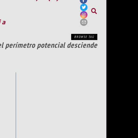
ia
BROWSE TAG
 el perímetro potencial desciende