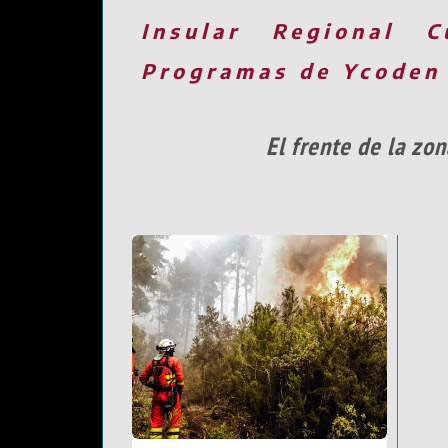
Insular
Regional
C
Programas de Ycoden
El frente de la zo