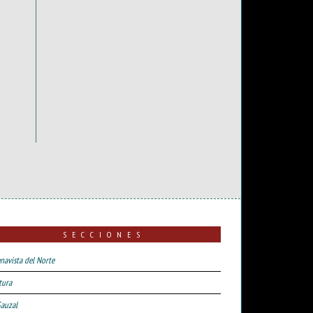
SECCIONES
navista del Norte
tura
Sauzal