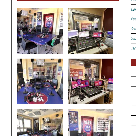
Opi
Pue
San
San
Tac