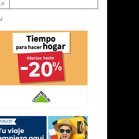
31
ul