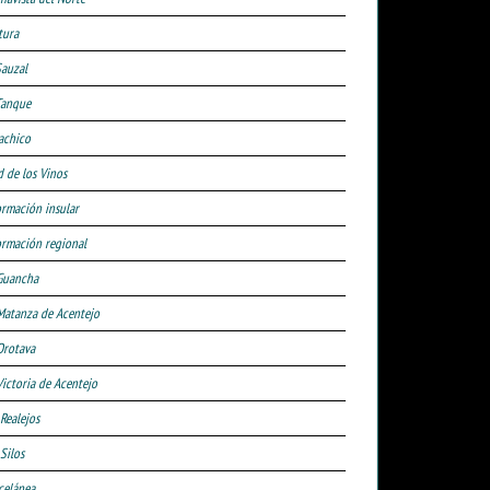
tura
Sauzal
Tanque
achico
d de los Vinos
ormación insular
ormación regional
Guancha
Matanza de Acentejo
Orotava
Victoria de Acentejo
 Realejos
Silos
celánea