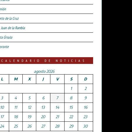
nión
rto de la Cruz
 Juan de la Rambla
ta Úrsula
oronte
CALENDARIO DE NOTICIAS
agosto 2026
L
M
X
J
V
S
D
1
2
3
4
5
6
7
8
9
10
11
12
13
14
15
16
17
18
19
20
21
22
23
24
25
26
27
28
29
30