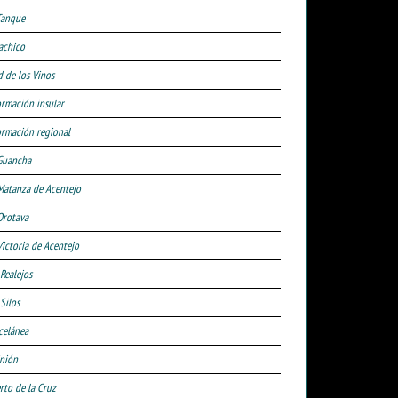
Tanque
achico
d de los Vinos
ormación insular
ormación regional
Guancha
Matanza de Acentejo
Orotava
Victoria de Acentejo
 Realejos
Silos
celánea
nión
rto de la Cruz