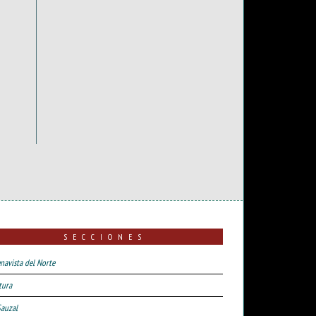
SECCIONES
navista del Norte
tura
Sauzal