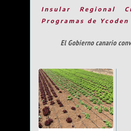
Insular
Regional
C
Programas de Ycoden
El Gobierno canario conv