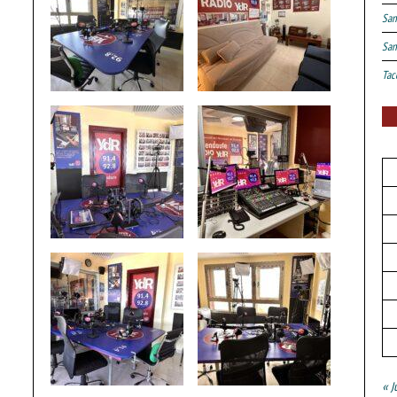
San
San
Tac
« J