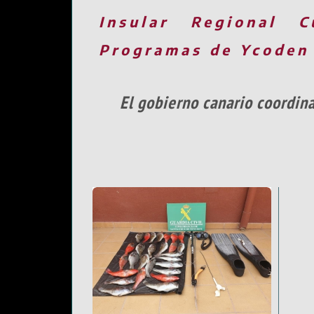
Insular
Regional
C
Programas de Ycoden
El gobierno canario coordina