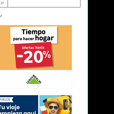
31
ul