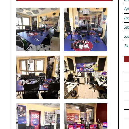
Opi
Pue
San
San
Tac