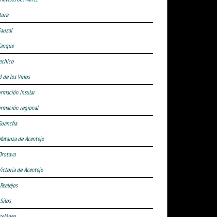
tura
Sauzal
Tanque
achico
d de los Vinos
ormación insular
ormación regional
Guancha
Matanza de Acentejo
Orotava
Victoria de Acentejo
 Realejos
Silos
celánea