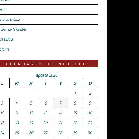
nión
rto de la Cruz
 Juan de la Rambla
ta Úrsula
oronte
CALENDARIO DE NOTICIAS
agosto 2026
L
M
X
J
V
S
D
1
2
3
4
5
6
7
8
9
10
11
12
13
14
15
16
17
18
19
20
21
22
23
24
25
26
27
28
29
30