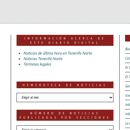
INFORMACIÓN ACERCA DE
ESTE DIARIO DIGITAL
Bue
Noticias de última hora en Tenerife Norte
Cul
Noticias Tenerife Norte
Términos legales
El 
El 
HEMEROTECA DE NOTICIAS
Gar
HEMEROTECA
Ico
DE
Inf
NOTICIAS
NÚMERO DE NOTICIAS
Inf
PUBLICADAS POR SECCIONES
La 
número