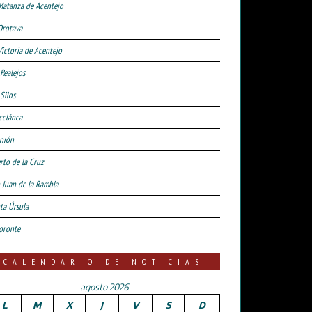
Matanza de Acentejo
Orotava
Victoria de Acentejo
 Realejos
Silos
celánea
nión
rto de la Cruz
 Juan de la Rambla
ta Úrsula
oronte
CALENDARIO DE NOTICIAS
agosto 2026
L
M
X
J
V
S
D