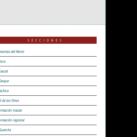
SECCIONES
navista del Norte
tura
Sauzal
Tanque
achico
d de los Vinos
ormación insular
ormación regional
Guancha