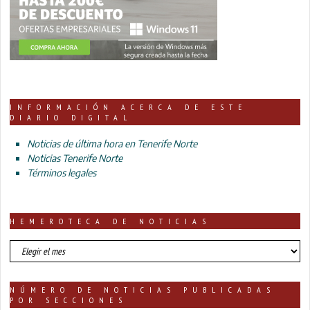
INFORMACIÓN ACERCA DE ESTE
DIARIO DIGITAL
Noticias de última hora en Tenerife Norte
Noticias Tenerife Norte
Términos legales
HEMEROTECA DE NOTICIAS
HEMEROTECA
DE
NOTICIAS
NÚMERO DE NOTICIAS PUBLICADAS
POR SECCIONES