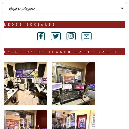
número
de
noticias
publicadas
REDES SOCIALES
por
secciones
ESTUDIOS DE YCODEN DAUTE RADIO