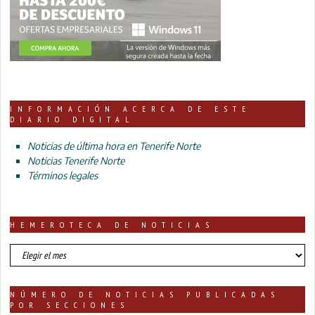
INFORMACIÓN ACERCA DE ESTE
DIARIO DIGITAL
Noticias de última hora en Tenerife Norte
Noticias Tenerife Norte
Términos legales
HEMEROTECA DE NOTICIAS
HEMEROTECA
DE
NOTICIAS
NÚMERO DE NOTICIAS PUBLICADAS
POR SECCIONES