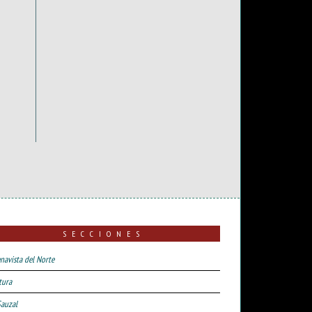
SECCIONES
navista del Norte
tura
Sauzal