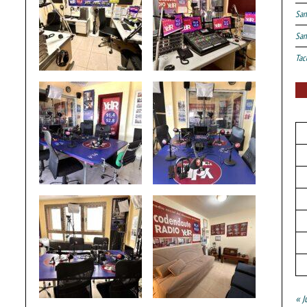
San
San
Tac
« J