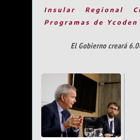
Insular
Regional
C
Programas de Ycoden
El Gobierno creará 6.0