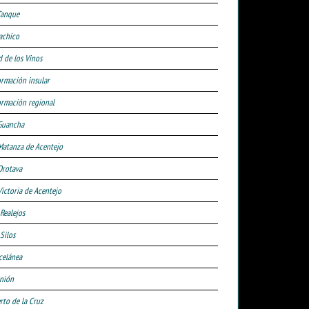
Tanque
achico
d de los Vinos
ormación insular
ormación regional
Guancha
Matanza de Acentejo
Orotava
Victoria de Acentejo
 Realejos
Silos
celánea
nión
rto de la Cruz