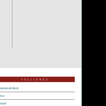
SECCIONES
navista del Norte
tura
Sauzal