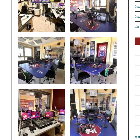
San
San
Tac
« J