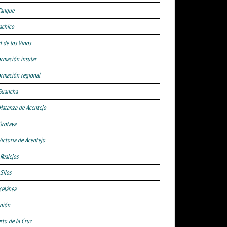
Tanque
achico
d de los Vinos
ormación insular
ormación regional
Guancha
Matanza de Acentejo
Orotava
Victoria de Acentejo
 Realejos
Silos
celánea
nión
rto de la Cruz