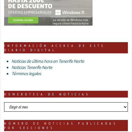
INFORMACIÓN ACERCA DE ESTE
DIARIO DIGITAL
Noticias de última hora en Tenerife Norte
Noticias Tenerife Norte
Términos legales
HEMEROTECA DE NOTICIAS
HEMEROTECA
DE
NOTICIAS
NÚMERO DE NOTICIAS PUBLICADAS
POR SECCIONES