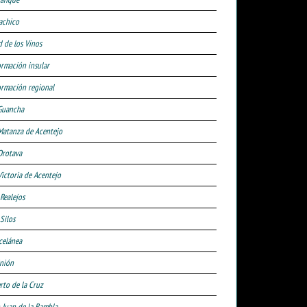
achico
d de los Vinos
ormación insular
ormación regional
Guancha
Matanza de Acentejo
Orotava
Victoria de Acentejo
 Realejos
Silos
celánea
nión
rto de la Cruz
 Juan de la Rambla