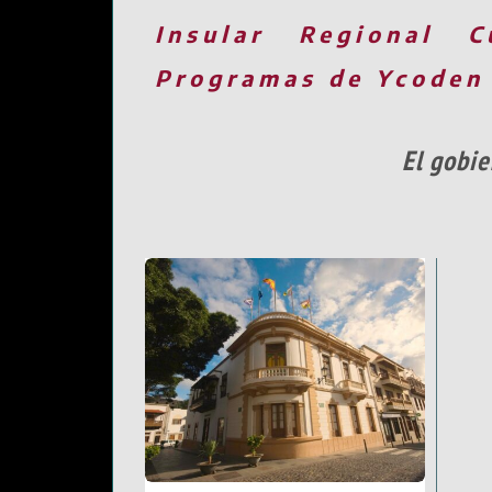
Insular
Regional
C
Programas de Ycoden
El gobie