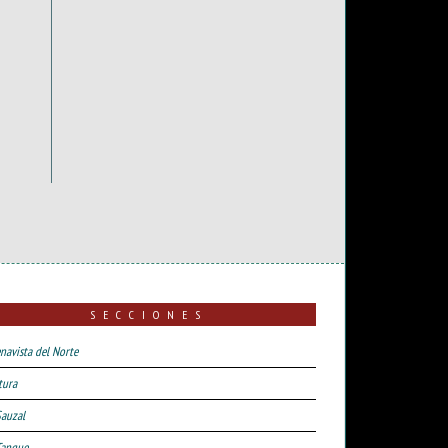
SECCIONES
navista del Norte
tura
Sauzal
Tanque