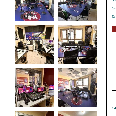
San
Tac
« J