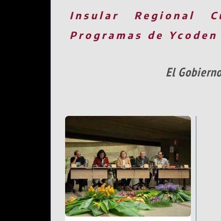
Insular
Regional
C
Programas de Ycoden
El Gobierno