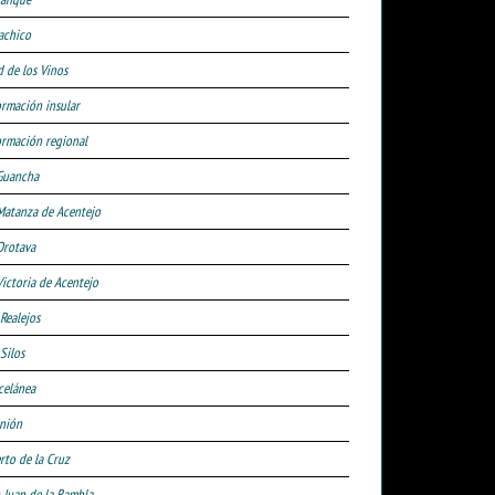
achico
d de los Vinos
ormación insular
ormación regional
Guancha
Matanza de Acentejo
Orotava
Victoria de Acentejo
 Realejos
Silos
celánea
nión
rto de la Cruz
 Juan de la Rambla