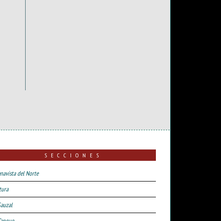
SECCIONES
navista del Norte
tura
Sauzal
Tanque