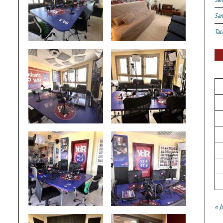
San
Tac
« J